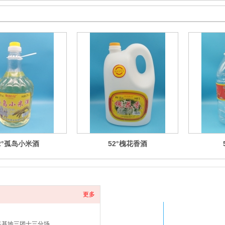
2°孤岛小米酒
52°槐花香酒
更多
练基地三团十三分场