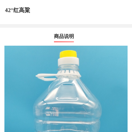
42°红高粱
商品说明